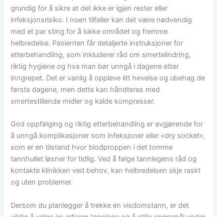
grundig for å sikre at det ikke er igjen rester eller
infeksjonsrisiko. I noen tilfeller kan det være nødvendig
med et par sting for å lukke området og fremme
helbredelse. Pasienten får detaljerte instruksjoner for
etterbehandling, som inkluderer råd om smertelindring,
riktig hygiene og hva man bør unngå i dagene etter
inngrepet. Det er vanlig å oppleve litt hevelse og ubehag de
første dagene, men dette kan håndteres med
smertestillende midler og kalde kompresser.
God oppfølging og riktig etterbehandling er avgjørende for
å unngå komplikasjoner som infeksjoner eller «dry socket»,
som er en tilstand hvor blodproppen i det tomme
tannhullet løsner for tidlig. Ved å følge tannlegens råd og
kontakte klinikken ved behov, kan helbredelsen skje raskt
og uten problemer.
Dersom du planlegger å trekke en visdomstann, er det
viktig å velge en erfaren tannlege og å stille spørsmål under