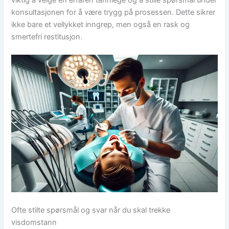
konsultasjonen for å være trygg på prosessen. Dette sikrer
ikke bare et vellykket inngrep, men også en rask og
smertefri restitusjon.
Ofte stilte spørsmål og svar når du skal trekke
visdomstann