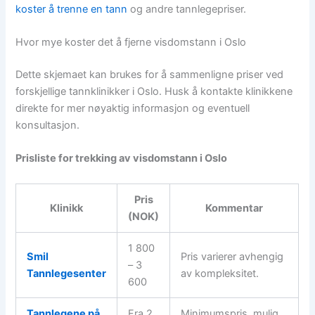
koster å trenne en tann
og andre tannlegepriser.
Hvor mye koster det å fjerne visdomstann i Oslo
Dette skjemaet kan brukes for å sammenligne priser ved
forskjellige tannklinikker i Oslo. Husk å kontakte klinikkene
direkte for mer nøyaktig informasjon og eventuell
konsultasjon.
Prisliste for trekking av visdomstann i Oslo
Pris
Klinikk
Kommentar
(NOK)
1 800
Smil
Pris varierer avhengig
– 3
Tannlegesenter
av kompleksitet.
600
Tannlegene på
Fra 2
Minimumspris, mulig